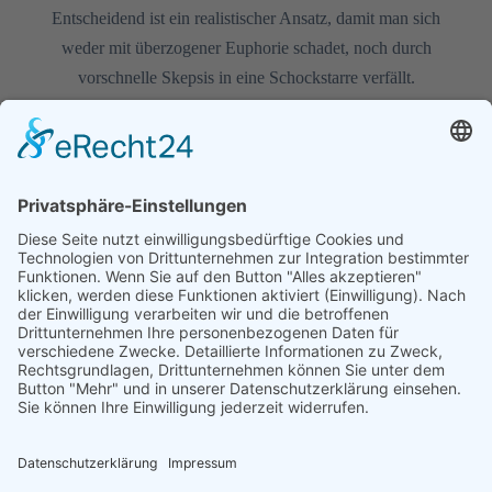
Entscheidend ist ein realistischer Ansatz, damit man sich
weder mit überzogener Euphorie schadet, noch durch
vorschnelle Skepsis in eine Schockstarre verfällt.
MARINA
25. MÄRZ 2025
3 MIN READ
Unternehmen
Leistungen
Rechtliches
Über
Schulung
Impressum
uns
Technologie
Datenschutz
Kontakt
Kreativ
News
Jobs