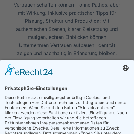
Vertrauen schaffen können – ohne Pathos, aber
mit Wirkung. Inklusive praktischer Tipps für
Planung, Struktur und Produktion: Mit
authentischen Szenen, klarer Zielsetzung und
mutigen, echten Einblicken können
Unternehmen Vertrauen aufbauen, Identität
zeigen und nachhaltig in Erinnerung bleiben.
MARINA
23. APRIL 2025
3 MIN READ
Unternehmen
Leistungen
Rechtliches
Über
Schulung
Impressu
uns
Technologie
Datenschu
Kontakt
Kreativ