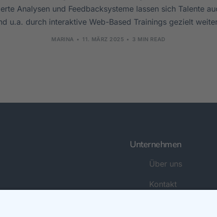
erte Analysen und Feedbacksysteme lassen sich Talente au
d u.a. durch interaktive Web-Based Trainings gezielt weite
MARINA
11. MÄRZ 2025
3 MIN READ
Unternehmen
Über uns
Kontakt
News