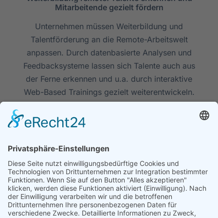
Mitarbeitende gezielt fördern
Unternehmen müssen Weiterbildung und
Talentförderung an die Remote-Arbeitswelt
anpassen. Durch datenbasierte Analysen und
Feedbacksysteme lassen sich Talente auch aus
der Ferne erkennen und u.a. durch interaktive
Web-Based Trainings gezielt weiterentwickeln.
MARINA
11. MÄRZ 2025
3 MIN READ
Unternehmen
Leistungen
Rechtliches
Über
Schulung
Impressu
uns
Technologie
Datenschu
Kontakt