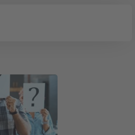
tionen
Onlinekurse