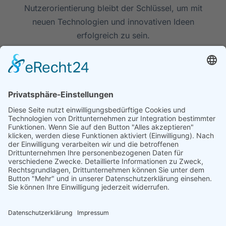
Nutzerorientierung bleibt der Schlüssel, um mit
neuen Technologien und innovativen Ideen
erfolgreich zu sein.
MARINA
13. JANUAR 2025
2 MIN READ
Unternehmen
Leistungen
Rechtliches
Über
Schulung
Impressu
uns
Technologie
Datenschu
Kontakt
Kreativ
News
Jobs