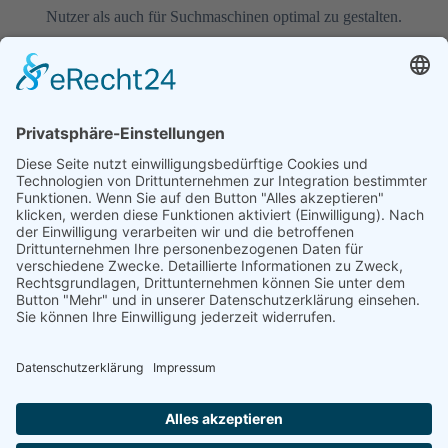
Nutzer als auch für Suchmaschinen optimal zu gestalten.
MARINA
11. FEBRUAR 2025
2 MIN READ
Unternehmen
Leistungen
Rechtliches
Über
Schulung
Impressum
uns
Technologie
Datenschutz
Kontakt
Kreativ
News
Jobs