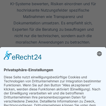
KI-Systeme bewerten, Risiken einordnen und für
hochriskante Nutzungsfelder spezifische
Maßnahmen wie Transparenz und
Dokumentation umsetzen. Es empfiehlt sich,
Experten für die Beratung zu beauftragen und
nicht nur die technischen, sondern auch die
moralischen Anwendungen zu betrachten.
MARINA
5. FEBRUAR 2025
4 MIN READ
Unternehmen
Leistungen
Rechtliches
Über
Schulung
Impressu
uns
Technologie
Datenschu
Kontakt
Kreativ