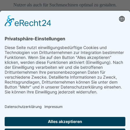
Nutzer als auch für Suchmaschinen optimal zu gestalten.
MARINA
11. FEBRUAR 2025
2 MIN READ
Unternehmen
Leistungen
Rechtliches
Über
Schulung
Impressum
uns
Technologie
Datenschutz
Kontakt
Kreativ
News
Jobs