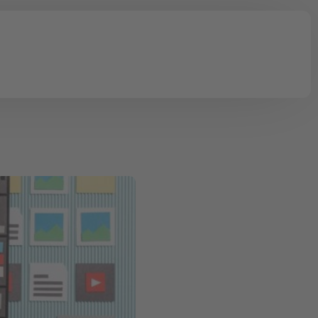
onen
Onlinekurse