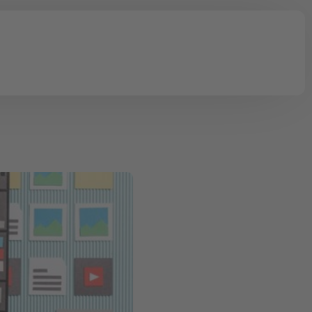
tionen
Onlinekurse