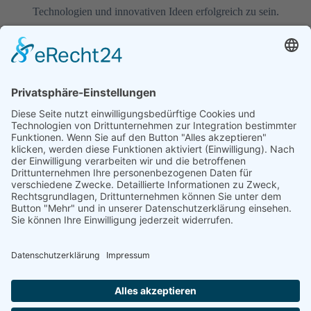
Technologien und innovativen Ideen erfolgreich zu sein.
MARINA
13. JANUAR 2025
2 MIN READ
Unternehmen
Leistungen
Rechtliches
Über
Schulung
Impressum
uns
Technologie
Datenschutz
Kontakt
Kreativ
News
Jobs